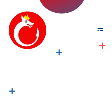
de Palabras y Fotografía
Palabras y fotografías pueden trabajar conjuntamente para comunicar con más fuerza que por sí solas