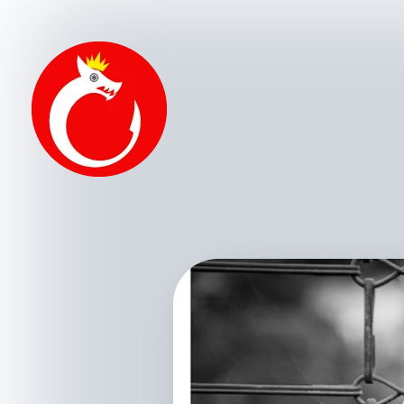
de Palabras y Fotografía
Palabras y fotografías pueden trabajar conjuntamente para comunicar con más fuerza que por sí solas