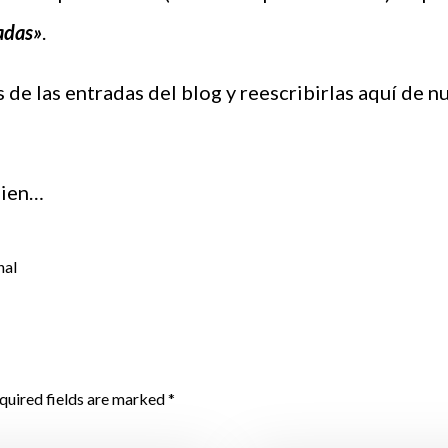
adas»
.
de las entradas del blog y reescribirlas aquí de n
bien…
nal
quired fields are marked *