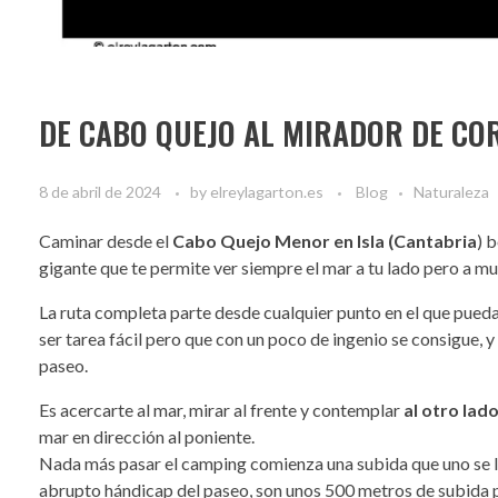
DE CABO QUEJO AL MIRADOR DE CO
8 de abril de 2024
by
elreylagarton.es
Blog
Naturaleza
Caminar desde el
Cabo Quejo Menor en Isla (Cantabria
) 
gigante que te permite ver siempre el mar a tu lado pero a m
La ruta completa parte desde cualquier punto en el que puedas
ser tarea fácil pero que con un poco de ingenio se consigue, 
paseo.
Es acercarte al mar, mirar al frente y contemplar
al otro lad
mar en dirección al poniente.
Nada más pasar el camping comienza una subida que uno se l
abrupto hándicap del paseo, son unos 500 metros de subida p