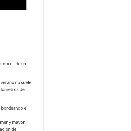
 hombros de un
n verano no suele
kilómetros de
e bordeando el
rimer y mayor
ación de