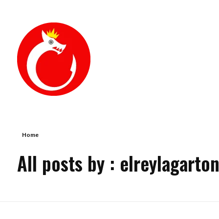
de Palabras y Fotografía
Palabras y fotografías pueden trabajar conjuntamente para comunicar con más fuerza que por sí solas
Home
All posts by : elreylagarton