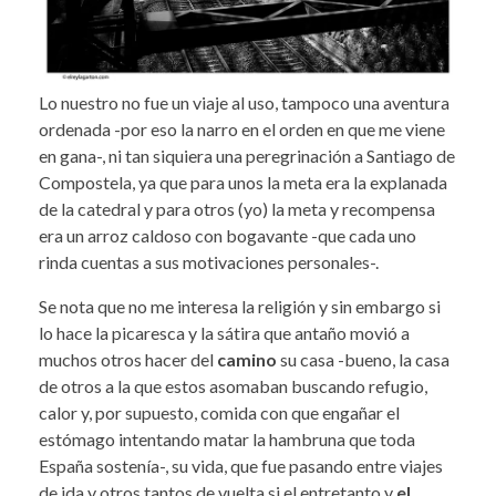
Lo nuestro no fue un viaje al uso, tampoco una aventura
ordenada -por eso la narro en el orden en que me viene
en gana-, ni tan siquiera una peregrinación a Santiago de
Compostela, ya que para unos la meta era la explanada
de la catedral y para otros (yo) la meta y recompensa
era un arroz caldoso con bogavante -que cada uno
rinda cuentas a sus motivaciones personales-.
Se nota que no me interesa la religión y sin embargo si
lo hace la picaresca y la sátira que antaño movió a
muchos otros hacer del
camino
su casa -bueno, la casa
de otros a la que estos asomaban buscando refugio,
calor y, por supuesto, comida con que engañar el
estómago intentando matar la hambruna que toda
España sostenía-, su vida, que fue pasando entre viajes
de ida y otros tantos de vuelta si el entretanto y
el